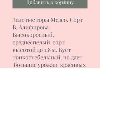
Добавить в корзину
Золотые горы Медео.
Сорт
В. Алифирова
.
В
ысокорослый,
среднеспелый
сорт
высотой до 1.8 м. Куст
тонкостебельный, но дает
большие урожаи
красивых
плодов –биколоров
се
р
дцевидн
ой формы
.
Вес
плодов 300-600 г. Мякоть
на
разрезе оранжево-
жёлт
ая с малиновыми
языками. Сочная,
сахаристая, сладкая.
Томаты используются для
салатного назначения.
Формирование куста в 1-2