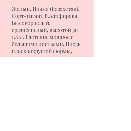
Жалын, Пламя
(
Казахстан).
Сорт
-гигант
В
.
Алифирова
.
Высокорослый,
среднеспелый, высотой до
1.8 м. Растение мощное с
большими листьями. Плоды
плоскоокруглой формы,
насыщенно -красного
цвета- цвета огня. Мякоть
сочная, яркого томатного
вкуса с небольшой
кислинкой. Вес плодов 400-
900 г. Томаты
используются для свежего
потребления и различных
салатных заготовок, соков,
кетчупов. Формирование
куста в 1-2 стебля.