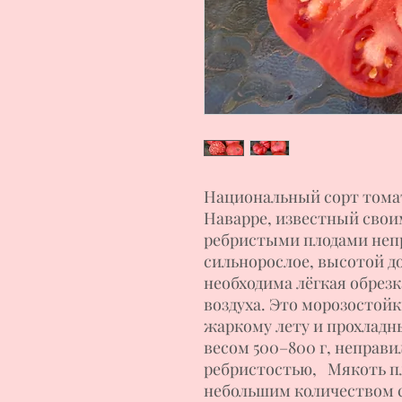
Национальный сорт томат
Наварре, известный свои
ребристыми плодами неп
сильнорослое, высотой до
необходима лёгкая обрез
воздуха. Это морозостой
жаркому лету и прохладн
весом 500–800 г, неправ
ребристостью, Мякоть пл
небольшим количеством с