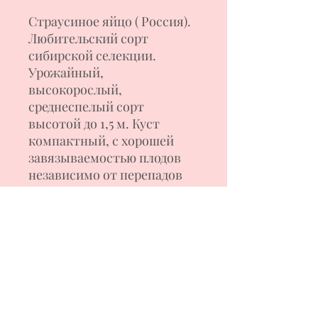
Страусиное яйцо ( Россия).
Любительский сорт
сибирской селекции.
Урожайный,
высокорослый,
среднеспелый сорт
высотой
до 1,
5
м
. Куст
компактный, с хорошей
завязываемостью плодов
независимо от перепадов
температур. В кисти
завязывает 5-6 плодов
овально-яйцевидной
формы красного цвета,
весом 120-250 г. Мякоть
плотн
ая
,
мясистая,
отличного
томатного
вкуса
. Использование