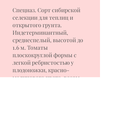
Спецназ.
Сорт сибирской
селекции для теплиц и
открытого грунта.
Индетерминантный,
среднеспелый, высотой до
1.6 м. Томаты
плоскокругл
ой формы с
легкой ребристостью у
плодоножки, красно-
малинов
ого цвета
,
весом
2
00
-
500
г.
Мякоть
м
ясист
ая
, сочн
ая
,
с
выраженным томатным
вкусом . Сорт салатного
назначения. Используется
для свежего потребления и
различных заготовок,
соков.
Стрессоустойчивый,