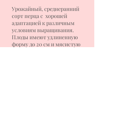
Урожайный, среднеранний
сорт перца с хорошей
адаптацией к различным
условиям выращивания.
Плоды имеют удлиненную
форму до 20 см и мясистую
стенку, ярко красного
цвета. Мякоть перца
сочная и сладкая, без
остроты. Плоды широко
используются для
приготовления различных
блюд, лечо, для
консервирования и
замораживания.