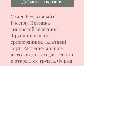
Добавить в корзину
Семен Безголовый (
Россия).
Новинка
сибирской селекции!
Крупноплодный,
с
редне
ранний, салатный
сорт. Растение мощное
,
высотой до 1.2 м для теплиц
и открытого грунта. Форма
плодов
плоскоокруглая с
пышными плечиками.
Томаты красного цвета,
весом 300-600
г
, мякоть
сладкая,
вкусн
ая,
сочн
ая.
И
спользовани
е
как в
свежем виде, так и для
переработки.
Формирование куста в 1-2