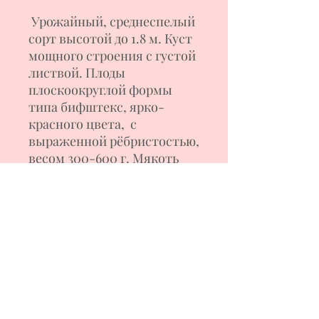
Урожайный, среднеспелый
сорт высотой до 1.8 м. Куст
мощного строения с густой
листвой. Плоды
плоскоокруглой формы
типа бифштекс, ярко-
красного цвета, с
выраженной рёбристостью,
весом 300-600 г. Мякоть
мясистая, отличного вкуса,
ароматная. Прекрасный
салатный сорт. Томаты
хороши в свежем виде и для
приготовления соков,
соусов, салатов.
Формирование куста в 1-2
стебля. Хорошая
жароустойчивость