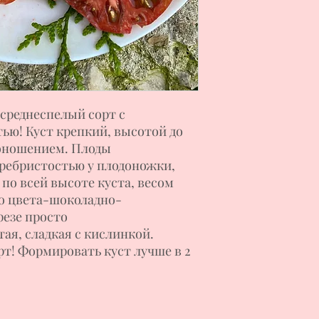
среднеспелый сорт с
ю! Куст крепкий, высотой до
доношением. Плоды
ребристостью у плодоножки,
по всей высоте куста, весом
го цвета-шоколадно-
резе просто
ая, сладкая с кислинкой.
т! Формировать куст лучше в 2