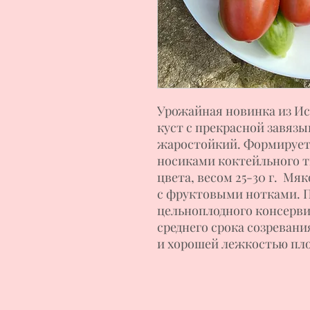
Урожайная новинка из И
куст с прекрасной завяз
жаростойкий. Формирует 
носиками коктейльного т
цвета, весом 25-30 г. Мяк
с фруктовыми нотками. П
цельноплодного консерви
среднего срока созреван
и хорошей лежкостью пло