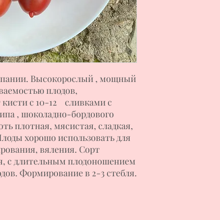
спании. Высокорослый , мощный
ываемостью плодов,
кисти с 10-12 сливками с
ипа , шоколадно-бордового
оть плотная, мясистая, сладкая,
лоды хорошо использовать для
рования, вяления. Сорт
ия, с длительным плодоношением
дов. Формирование в 2-3 стебля.