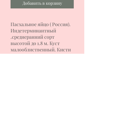
Добавить в корзину
Пасхальное яйцо ( Россия).
Индетерминантный
.
среднеранний
сорт
высотой до 1.8 м. Куст
малооблиственный
.
Кисти
сложные с плодиками
,
по
форме и размеру,
напоминают яйцо
с
красивой окраской-
на
красном фоне
золотистые
полоски. Вес
п
лод
ов 50-80
г
, кожица плотная, но не
жёсткая
.
Хороший сорт для
любых видов заготовок
.
Формирование в 2-3 стебля.