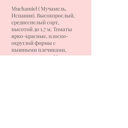
Muchamiel ( Мучамель,
Испания). Высокорослый,
среднеспелый сорт,
высотой до 1,7 м. Томаты
ярко-красные, плоско-
округлой формы с
пышными плечиками,
весом 200-400 г. Мякоть
плотная, мясистая , с
насыщенным томатным
ароматом. Назначение для
свежего потребления и
приготовления соков и
томатных заготовок.
Урожайный даже в
неблагоприятное лето. В
теплице лучше выращивать
в 1-2 стебля.