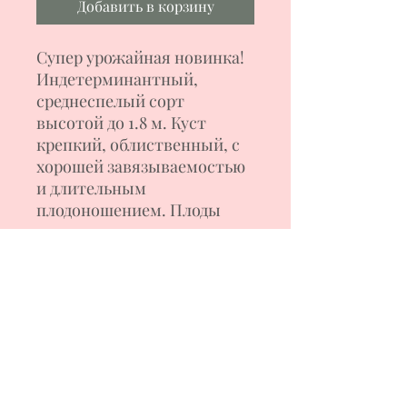
Добавить в корзину
Супер урожайная новинка!
Индетерминантный,
среднеспелый сорт
высотой до 1.8 м. Куст
крепкий, облиственный, с
хорошей завязываемостью
и длительным
плодоношением. Плоды
насыщенно-красного
цвета, плоскоокруглой
формы с пышными
плечиками, очень крупные
-весом 400-600 г и более.
Мякоть мясистая, с ярким
томатным ароматом,
вкусная. Салатный сорт для
свежего потребления и для