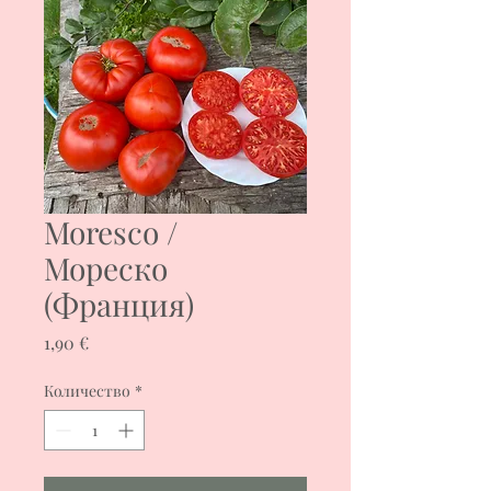
Moresco /
Мореско
(Франция)
Цена
1,90 €
Количество
*