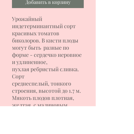
Добавить в корзину
Урожайный
индетерминантный сорт
красивых томатов
биколоров. В кисти плоды
могут быть разные по
форме - сердечко неровное
и удлиненное,
пухлая ребристый сливка.
Сорт
среднеспелый, тонкого
строения, высотой до 1.7 м.
Мякоть плодов плотная,
желтая, с малиновым
галстуком, малосемянная,
сладкая. Вес томатов 150-
220 г. Несмотря на тонкую
шкурку, у плодов хорошая