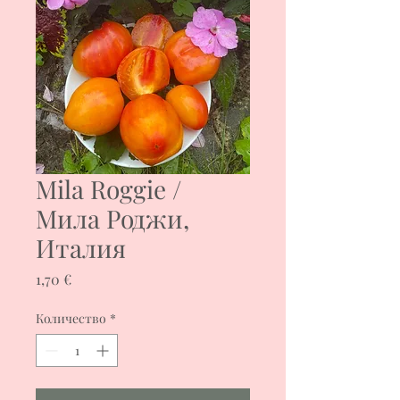
Mila Roggie /
Мила Роджи,
Италия
Цена
1,70 €
Количество
*