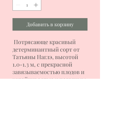
Добавить в корзину
Потрясающе красивый
детерминантный сорт от
Татьяны Наглэ, высотой
1.0-1.3 м, с прекрасной
завязываемостью плодов и
устойчивостью к погодным
изменениям, среднеспелый.
Плоды плоскоокруглой
формы, темно-розовые с
антоциановыми полосами,
весом 150-260 г. Мякоть на
разрезе розовая, сочная.
вкусная. Сорт салатного
назначения. Очень