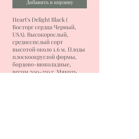
Добавить в корзину
Heart’s Delight Black (
Восторг сердца Черный,
USA). Высокорослый,
среднеспелый сорт
высотой около 1.6 м. Плоды
плоскоокруглой формы,
бордово-шоколадные,
весом 200-350 г. Мякоть
мясистая, сочная, сладкая и
вкусная. Томаты
используются для свежего
потребления.
Формирование куста в 1-2
стебля. При хорошей
агротехнике дает обильные
урожаи. Сорт томата
предпочитает солнечные