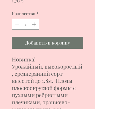
Цена
1,70 €
Количество
*
Добавить в корзину
Новинка!
Урожайный, высокорослый
, среднеранний сорт
высотой до 1.8м. Плоды
плоскоокруглой формы с
пухлыми ребристыми
плечиками, оранжево-
медового цвета, все
крупные по высоте куста,
весом 400-700 г. Мякоть
мясистая, сочная, сладкая,