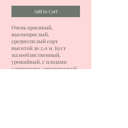
Add to Cart
Очень красивый,
высокорослый,
среднеспелый сорт
высотой до 2.0 м. Куст
малооблиственный,
урожайный, с плодами
сливовидно-сердцевидной
формы с носиком,
оливкового , с бронзовыми
разливами цвета, весом
180-300 г. Мякоть на
разрезе
триколорная, сочная, сладк
ая, с фруктовой ноткой.
Сорт салатного назначения.