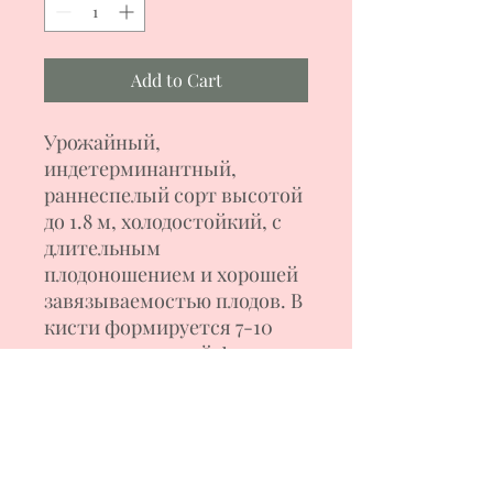
Add to Cart
Урожайный,
индетерминантный,
раннеспелый сорт высотой
до 1.8 м, холодостойкий, с
длительным
плодоношением и хорошей
завязываемостью плодов. В
кисти формируется 7-10
томатов округлой формы,
розово-малинового цвета,
весом120-200 г. Мякоть
сочная, сладкая, с
прекрасными вкусовыми
качествами. Томаты