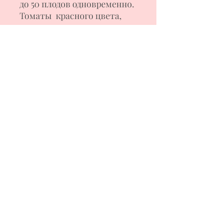
до 50 плодов одновременно.
Томаты красного цвета,
овальная вытянутая сливка
, с длинным острым
носиком, весом 90- 110 г.
Мякоть плотная, мясистая.
Идеально подходят для
цельноплодного
консервирования благодаря
плотной кожице и
удобному размеру, а также
для употребления в свежем
виде. Сорт обладает
хорошей устойчивостью к
вершинной гнили. Куст
рекомендуется
формировать в один
стебель.