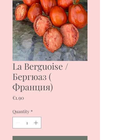
La Berguoise /
Бергюаз (
Франция)
Price
€1.90
Quantity
*