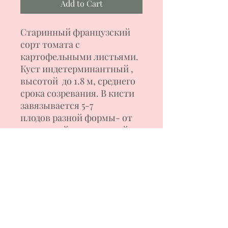
Add to Cart
Старинный французский
сорт томата с
картофельными листьями.
Куст индетерминантный ,
высотой до 1.8 м, среднего
срока созревания. В кисти
завязывается 5-7
плодов разной формы- от
вытянутой грушевидной
формы до широкого
ребристого сердца,
красивого шоколадного
цвета, весом 150-300 г.
Мякоть мясистая, плотная,
малосемянная, сладкая. Рас
тение любит солнечные
места, подкормки и