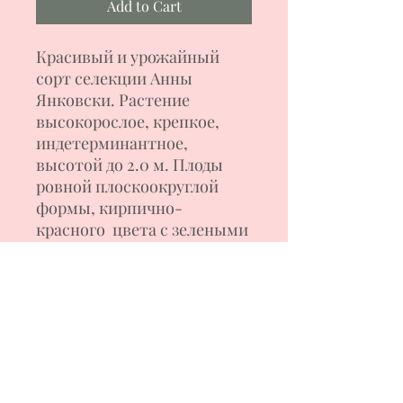
Add to Cart
Красивый и урожайный
сорт селекции Анны
Янковски. Растение
высокорослое, крепкое,
индетерминантное,
высотой до 2.0 м. Плоды
ровной плоскоокруглой
формы, кирпично-
красного цвета с зелеными
следами на плечах, весом
180-300 г. Мякоть
мясистая, сочная, плотная,
ароматная, с отличным
вкусом. Прекрасный
салатный сорт. Плоды
обладают хорошей
лежкостью, не трескаются