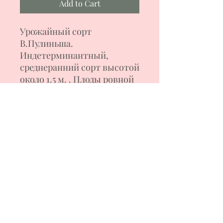
Add to Cart
Урожайный сорт
В.Пулиньша.
Индетерминантный,
среднеранний сорт высотой
около 1.5 м. . Плоды ровной
плоскоокруглой формы,
насыщенно желтого цвета
с розовой шапочкой, весом
200-450 г. Мякоть сочная,
ароматная, сладкого вкуса.
Томаты хороши для
свежего потребления и для
салатных заготовок.
Формирование куста в 2-3
стебля.