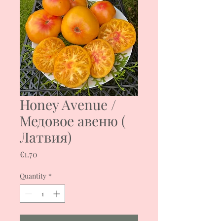
Honey Avenue /
Медовое авеню (
Латвия)
Price
€1.70
Quantity
*