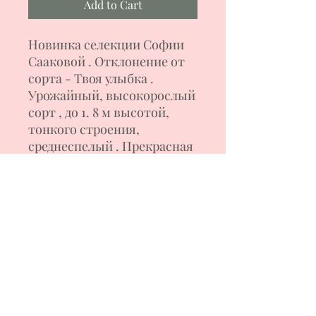
Add to Cart
Новинка селекции Софии
Сааковой . Отклонение от
сорта - Твоя улыбка .
Урожайный, высокорослый
сорт , до 1. 8 м высотой,
тонкого строения,
среднеспелый . Прекрасная
завязываемость ,
жаростойкий. В кисти
формирует 5-7 удлиненных
сердечек, нежноо-розового
цвета с антоцианом на
плечиках. Мякоть плотная,
сахаристая. сладкая. Вес
плодов 90-130 г.
Назначение универсальное.
Формирование куста в 2-3