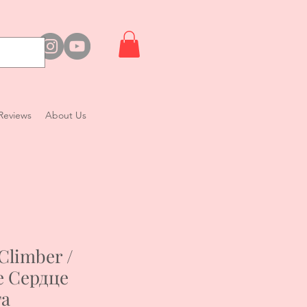
Reviews
About Us
Climber /
е Сердце
та