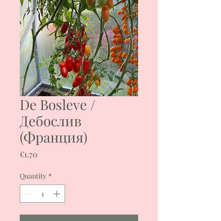
De Bosleve /
Дебослив
(Франция)
Price
€1.70
Quantity
*