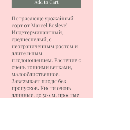
Add to Cart
Потрясающе урожайный
сорт от Marcel Bosleve!
Индетерминантный,
среднеспелый, с
неограниченным ростом и
длительным
плодоношением.
Растение с
очень тонкими ветками,
малооблиственное.
Завязывает плоды без
пропусков. Кисти очень
длинные, до 50 см, простые
и сложные. В одной кисти
может быть от 15 до 40
плодов. Томаты красные,
вытянутые, в виде
пальчиков, с плотной