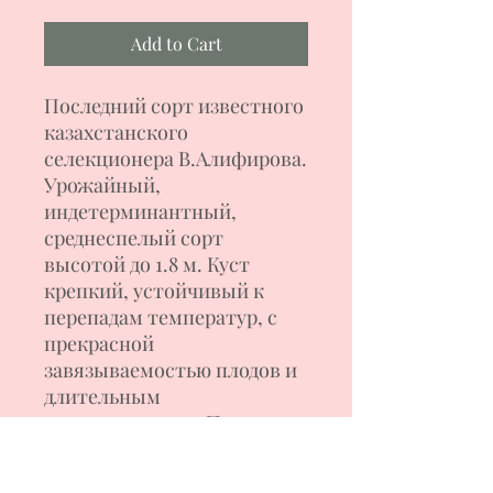
Add to Cart
Последний сорт известного
казахстанского
селекционера В.Алифирова.
Урожайный,
индетерминантный,
среднеспелый сорт
высотой до 1.8 м. Куст
крепкий, устойчивый к
перепадам температур, с
прекрасной
завязываемостью плодов и
длительным
плодоношением. Плоды
плоскоокруглой формы—
бифштексы, с легкой