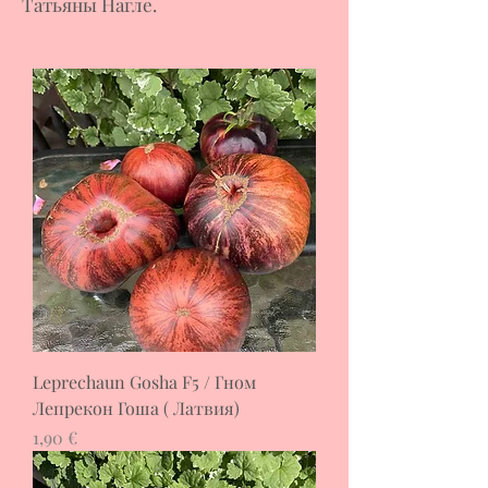
Татьяны Нагле.
Leprechaun Gosha F5 / Гном
Лепрекон Гоша ( Латвия)
Цена
1,90 €