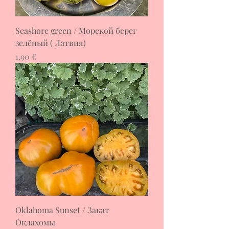
Seashore green / Морской берег
зелёный ( Латвия)
Цена
1,90 €
Oklahoma Sunset / Закат
Оклахомы