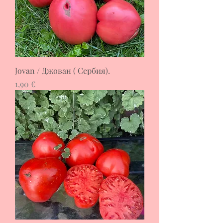
Jovan / Джован ( Сербия).
Цена
1,90 €