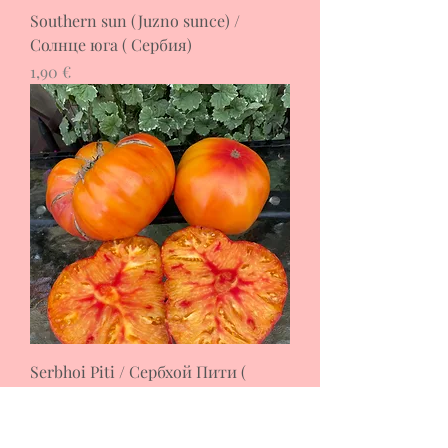
Southern sun (Juzno sunce) /
Солнце юга ( Сербия)
Цена
1,90 €
Serbhoi Piti / Сербхой Пити (
Сербия)
Цена
1,90 €