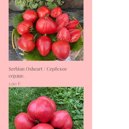
Serbian Oxheart / Сербское
сердце.
Цена
1,90 €