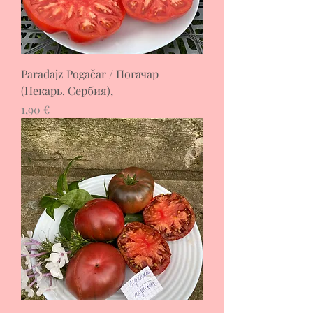
Paradajz Pogačar / Погачар
(Пекарь. Сербия),
Цена
1,90 €