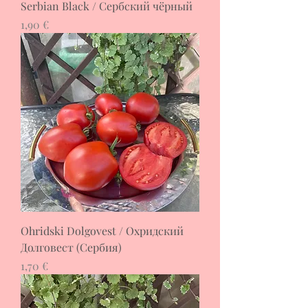
Serbian Black / Сербский чёрный
Цена
1,90 €
Ohridski Dolgovest / Охридский
Долговест (Сербия)
Цена
1,70 €